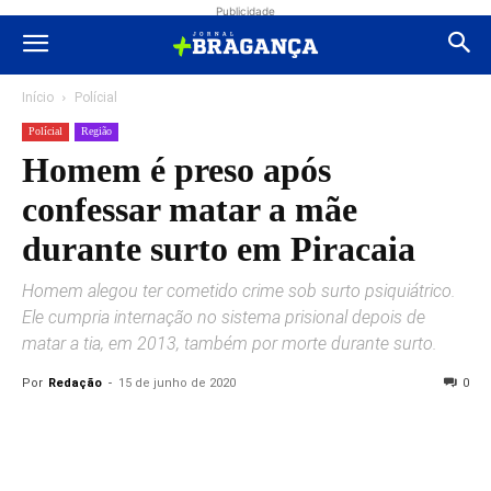
Publicidade
Início
Polícial
Polícial
Região
Homem é preso após
confessar matar a mãe
durante surto em Piracaia
Homem alegou ter cometido crime sob surto psiquiátrico.
Ele cumpria internação no sistema prisional depois de
matar a tia, em 2013, também por morte durante surto.
Por
Redação
-
15 de junho de 2020
0