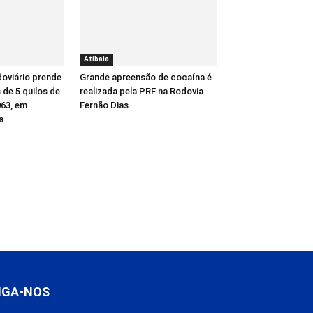
Atibaia
oviário prende
Grande apreensão de cocaína é
de 5 quilos de
realizada pela PRF na Rodovia
63, em
Fernão Dias
a
IGA-NOS