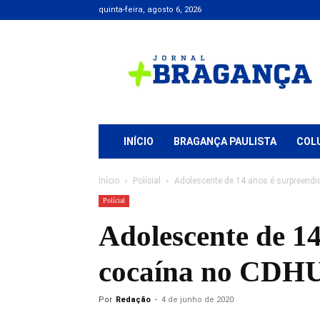
quinta-feira, agosto 6, 2026
Jornal
+
Bragança
INÍCIO
BRAGANÇA PAULISTA
COL
Início
Polícial
Adolescente de 14 anos é surpreend
Polícial
Adolescente de 1
cocaína no CDH
Por
Redação
-
4 de junho de 2020