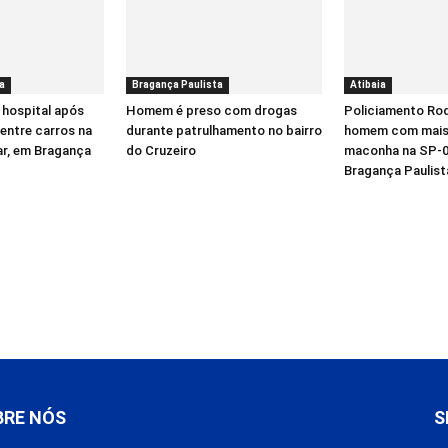
a
Bragança Paulista
Atibaia
 hospital após
Homem é preso com drogas
Policiamento Rod
entre carros na
durante patrulhamento no bairro
homem com mais 
ar, em Bragança
do Cruzeiro
maconha na SP-0
Bragança Paulist
BRE NÓS
S