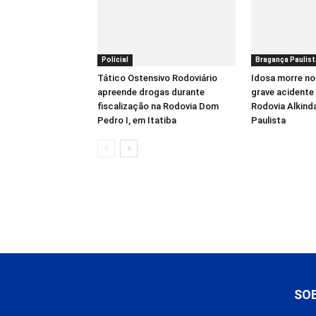
Polícial
Bragança Paulist
Tático Ostensivo Rodoviário
Idosa morre no
apreende drogas durante
grave acidente 
fiscalização na Rodovia Dom
Rodovia Alkind
Pedro I, em Itatiba
Paulista
SO