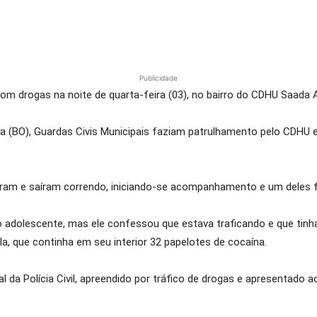
Publicidade
m drogas na noite de quarta-feira (03), no bairro do CDHU Saada A
 (BO), Guardas Civis Municipais faziam patrulhamento pelo CDHU e 
saram e saíram correndo, iniciando-se acompanhamento e um deles f
o adolescente, mas ele confessou que estava traficando e que tinh
a, que continha em seu interior 32 papelotes de cocaína.
l da Polícia Civil, apreendido por tráfico de drogas e apresentado a