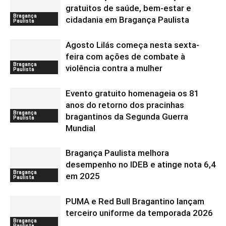
gratuitos de saúde, bem-estar e
Bragança
cidadania em Bragança Paulista
Paulista
Agosto Lilás começa nesta sexta-
feira com ações de combate à
Bragança
violência contra a mulher
Paulista
Evento gratuito homenageia os 81
anos do retorno dos pracinhas
Bragança
bragantinos da Segunda Guerra
Paulista
Mundial
Bragança Paulista melhora
desempenho no IDEB e atinge nota 6,4
Bragança
em 2025
Paulista
PUMA e Red Bull Bragantino lançam
terceiro uniforme da temporada 2026
Bragança
Paulista