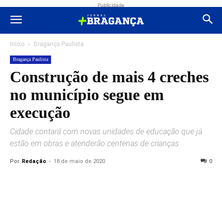
Publicidade
Início
Bragança Paulista
Bragança Paulista
Construção de mais 4 creches
no município segue em
execução
Cidade contará com novas unidades de educação que já
estão em obras e atenderão centenas de crianças
Por
Redação
-
18 de maio de 2020
0