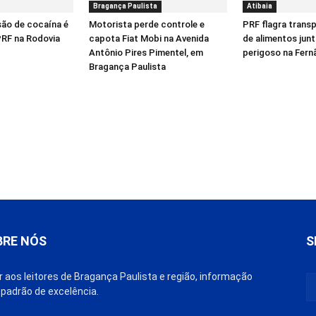
Bragança Paulista
Atibaia
ão de cocaína é
Motorista perde controle e
PRF flagra transp
PRF na Rodovia
capota Fiat Mobi na Avenida
de alimentos jun
Antônio Pires Pimentel, em
perigoso na Fern
Bragança Paulista
BRE NÓS
S
r aos leitores de Bragança Paulista e região, informação
padrão de excelência.