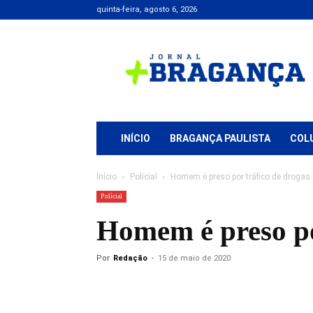
quinta-feira, agosto 6, 2026
Jornal
+
Bragança
INÍCIO
BRAGANÇA PAULISTA
COL
Início
Polícial
Homem é preso por tráfico de drogas n
Polícial
Homem é preso por
Por
Redação
-
15 de maio de 2020