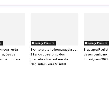
a
Bragança Paulista
Bragança Paulista
começa nesta
Evento gratuito homenageia os
Bragança Paulist
m ações de
81 anos do retorno dos
desempenho no I
ência contra a
pracinhas bragantinos da
nota 6,4 em 2025
Segunda Guerra Mundial