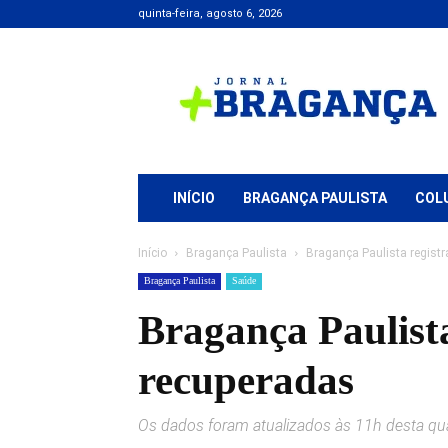
quinta-feira, agosto 6, 2026
Jornal
+
Bragança
INÍCIO
BRAGANÇA PAULISTA
COL
Início
Bragança Paulista
Bragança Paulista regist
Bragança Paulista
Saúde
Bragança Paulista
recuperadas
Os dados foram atualizados às 11h desta qua