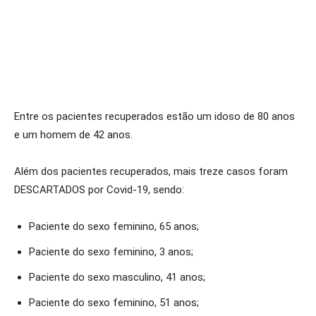
Entre os pacientes recuperados estão um idoso de 80 anos
e um homem de 42 anos.
Além dos pacientes recuperados, mais treze casos foram
DESCARTADOS por Covid-19, sendo:
Paciente do sexo feminino, 65 anos;
Paciente do sexo feminino, 3 anos;
Paciente do sexo masculino, 41 anos;
Paciente do sexo feminino, 51 anos;