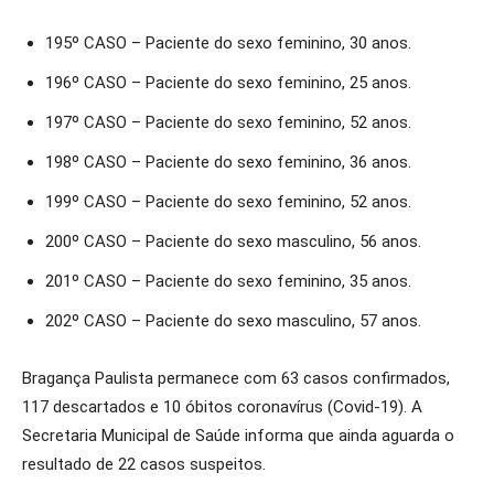
195º CASO – Paciente do sexo feminino, 30 anos.
196º CASO – Paciente do sexo feminino, 25 anos.
197º CASO – Paciente do sexo feminino, 52 anos.
198º CASO – Paciente do sexo feminino, 36 anos.
199º CASO – Paciente do sexo feminino, 52 anos.
200º CASO – Paciente do sexo masculino, 56 anos.
201º CASO – Paciente do sexo feminino, 35 anos.
202º CASO – Paciente do sexo masculino, 57 anos.
Bragança Paulista permanece com 63 casos confirmados,
117 descartados e 10 óbitos coronavírus (Covid-19). A
Secretaria Municipal de Saúde informa que ainda aguarda o
resultado de 22 casos suspeitos.