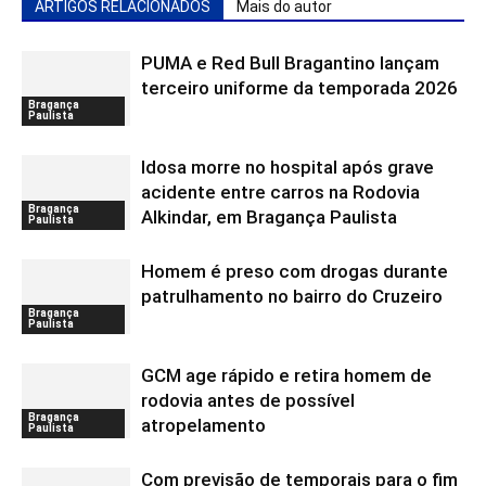
ARTIGOS RELACIONADOS
Mais do autor
PUMA e Red Bull Bragantino lançam
terceiro uniforme da temporada 2026
Bragança
Paulista
Idosa morre no hospital após grave
acidente entre carros na Rodovia
Bragança
Alkindar, em Bragança Paulista
Paulista
Homem é preso com drogas durante
patrulhamento no bairro do Cruzeiro
Bragança
Paulista
GCM age rápido e retira homem de
rodovia antes de possível
Bragança
atropelamento
Paulista
Com previsão de temporais para o fim