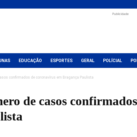
Publicidade
UNAS
EDUCAÇÃO
ESPORTES
GERAL
POLÍCIAL
PO
asos confirmados de coronavírus em Bragança Paulista
ero de casos confirmados
ista