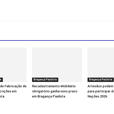
a
Bragança Paulista
Bragança Paulista
 de Fabricação de
Recadastramento Mobiliário
Artesãos podem 
scrições em
obrigatório ganha novo prazo
para participar d
sta
em Bragança Paulista
Nações 2026