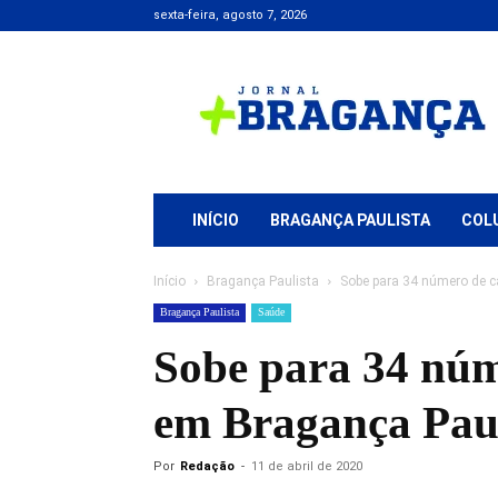
sexta-feira, agosto 7, 2026
Jornal
+
Bragança
INÍCIO
BRAGANÇA PAULISTA
COL
Início
Bragança Paulista
Sobe para 34 número de c
Bragança Paulista
Saúde
Sobe para 34 núm
em Bragança Paul
Por
Redação
-
11 de abril de 2020