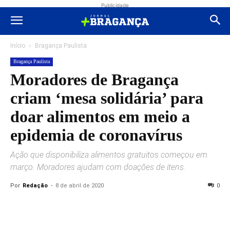
Publicidade
Início
Bragança Paulista
Bragança Paulista
Moradores de Bragança
criam ‘mesa solidária’ para
doar alimentos em meio a
epidemia de coronavírus
Ação que disponibiliza alimentos gratuitos começou em
março. Moradores ajudam com doações de itens.
Por
Redação
-
8 de abril de 2020
0