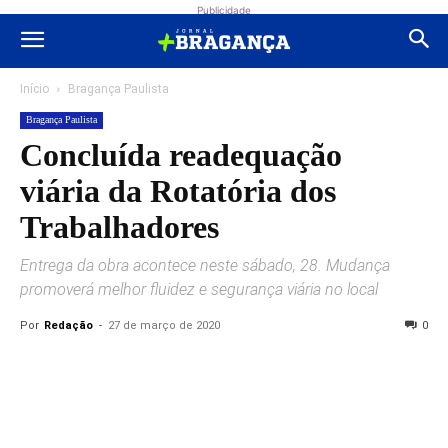
Publicidade
Início
Bragança Paulista
Bragança Paulista
Concluída readequação
viária da Rotatória dos
Trabalhadores
Entrega da obra acontece neste sábado, 28. Mudança
promoverá melhor fluidez e segurança viária no local
Por
Redação
-
27 de março de 2020
0