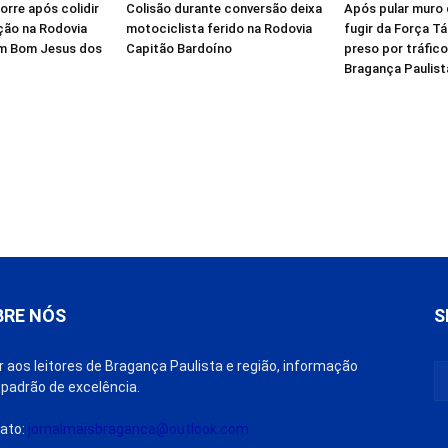
orre após colidir
Colisão durante conversão deixa
Após pular muro 
ação na Rodovia
motociclista ferido na Rodovia
fugir da Força T
em Bom Jesus dos
Capitão Bardoíno
preso por tráfic
Bragança Paulist
BRE NÓS
S
r aos leitores de Bragança Paulista e região, informação
padrão de excelência.
ato:
jornalmaisbraganca@outlook.com