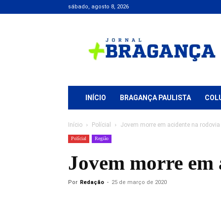
sábado, agosto 8, 2026
Jornal
+
Bragança
INÍCIO
BRAGANÇA PAULISTA
COL
Início
Polícial
Jovem morre em acidente na rodovia
Polícial
Região
Jovem morre em a
Por
Redação
-
25 de março de 2020