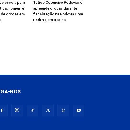
de escola para
Tático Ostensivo Rodoviário
ática, homem é
apreende drogas durante
o de drogas em
fiscalização na Rodovia Dom
a
Pedro I, em Itatiba
IGA-NOS