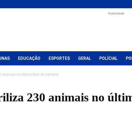
Publicidade
UNAS
EDUCAÇÃO
ESPORTES
GERAL
POLÍCIAL
PO
0 animais no último final de semana
iliza 230 animais no últim