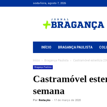
sexta-feira, agosto 7, 2026
Jornal
+
Bragança
INÍCIO
BRAGANÇA PAULISTA
COL
Início
Bragança Paulista
Castramóvel esteriliza 23
Bragança Paulista
Castramóvel ester
semana
Por
Redação
-
17 de março de 2020