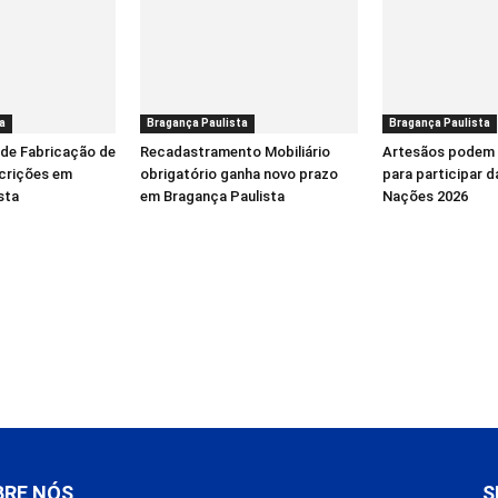
a
Bragança Paulista
Bragança Paulista
 de Fabricação de
Recadastramento Mobiliário
Artesãos podem 
scrições em
obrigatório ganha novo prazo
para participar d
sta
em Bragança Paulista
Nações 2026
BRE NÓS
S