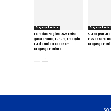
Bragança Paulista
Bragança Paulist
Feira das Nações 2026 reúne
Curso gratuito
gastronomia, cultura, tradição
Pizzas abre in
rural e solidariedade em
Bragança Pauli
Bragança Paulista
SO