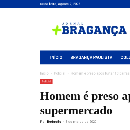
sexta-feira, agosto 7, 2026
Jornal
+
Bragança
INÍCIO
BRAGANÇA PAULISTA
COL
Início
Polícial
Homem é preso após furtar 10 barra
Polícial
Homem é preso ap
supermercado
Por
Redação
-
5 de março de 2020