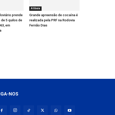
Atibaia
oviário prende
Grande apreensão de cocaína é
de 5 quilos de
realizada pela PRF na Rodovia
63, em
Fernão Dias
a
IGA-NOS