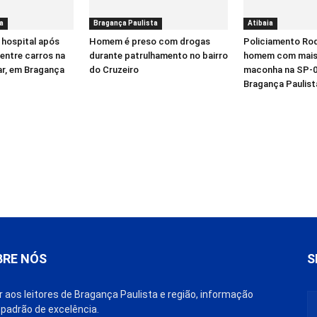
a
Bragança Paulista
Atibaia
 hospital após
Homem é preso com drogas
Policiamento Rod
entre carros na
durante patrulhamento no bairro
homem com mais 
ar, em Bragança
do Cruzeiro
maconha na SP-0
Bragança Paulist
BRE NÓS
S
r aos leitores de Bragança Paulista e região, informação
padrão de excelência.