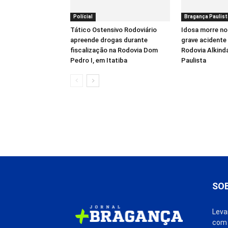
Polícial
Bragança Paulist
Tático Ostensivo Rodoviário
Idosa morre no
apreende drogas durante
grave acidente 
fiscalização na Rodovia Dom
Rodovia Alkind
Pedro I, em Itatiba
Paulista
SO
Leva
com 