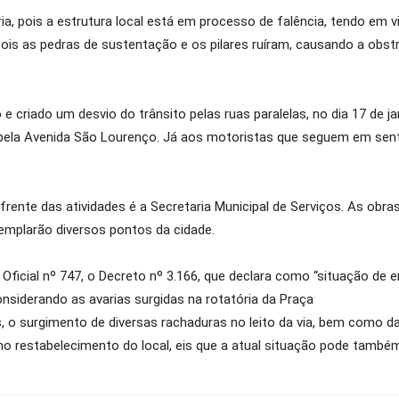
ia, pois a estrutura local está em processo de falência, tendo em 
 pois as pedras de sustentação e os pilares ruíram, causando a ob
e criado um desvio do trânsito pelas ruas paralelas, no dia 17 de ja
pela Avenida São Lourenço. Já aos motoristas que seguem em senti
frente das atividades é a Secretaria Municipal de Serviços. As o
emplarão diversos pontos da cidade.
a Oficial nº 747, o Decreto nº 3.166, que declara como “situação de
nsiderando as avarias surgidas na rotatória da Praça
 o surgimento de diversas rachaduras no leito da via, bem como da
 no restabelecimento do local, eis que a atual situação pode tamb