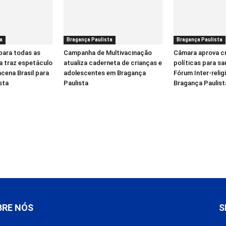
a
Bragança Paulista
Bragança Paulista
para todas as
Campanha de Multivacinação
Câmara aprova c
a traz espetáculo
atualiza caderneta de crianças e
políticas para sa
cena Brasil para
adolescentes em Bragança
Fórum Inter-reli
sta
Paulista
Bragança Paulist
BRE NÓS
S