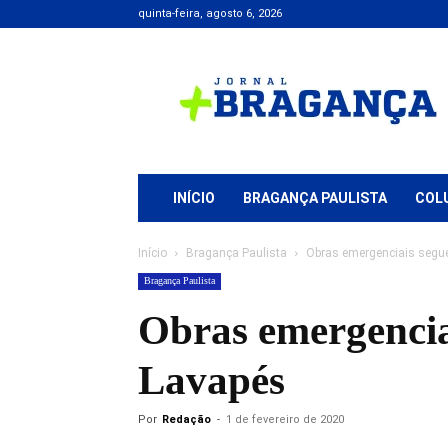
quinta-feira, agosto 6, 2026
Jornal
+
Bragança
INÍCIO
BRAGANÇA PAULISTA
COL
Início
Bragança Paulista
Obras emergenciais segue
Bragança Paulista
Obras emergencia
Lavapés
Por
Redação
-
1 de fevereiro de 2020