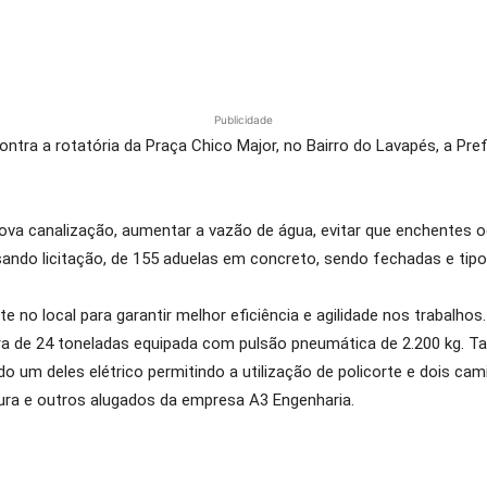
Publicidade
contra a rotatória da Praça Chico Major, no Bairro do Lavapés, a P
a canalização, aumentar a vazão de água, evitar que enchentes oco
sando licitação, d
e 155 aduelas em concreto, sendo fechadas e tipo L
 no local para garantir melhor eficiência e agilidade nos trabalho
a de 24 toneladas equipada com pulsão pneumática de 2.200 kg. Ta
um deles elétrico permitindo a utilização de policorte e dois ca
tura e outros alugados da empresa A3 Engenharia.