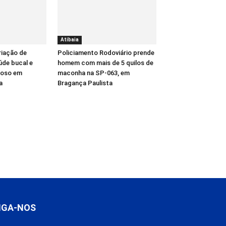
Atibaia
riação de
Policiamento Rodoviário prende
úde bucal e
homem com mais de 5 quilos de
gioso em
maconha na SP-063, em
a
Bragança Paulista
IGA-NOS