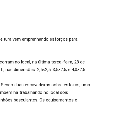
refeitura vem emprenhando esforços para
rram no local, na última terça-feira, 28 de
, nas dimensões: 2,5×2,5; 3,5×2,5; e 4,0×2,5.
s. Sendo duas escavadeiras sobre esteiras, uma
mbém há trabalhando no local dois
minhões basculantes. Os equipamentos e