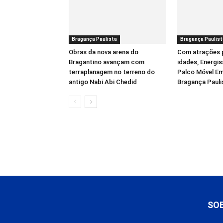
Bragança Paulista
Bragança Paulist
Obras da nova arena do
Com atrações 
Bragantino avançam com
idades, Energis
terraplanagem no terreno do
Palco Móvel Em
antigo Nabi Abi Chedid
Bragança Pauli
SO