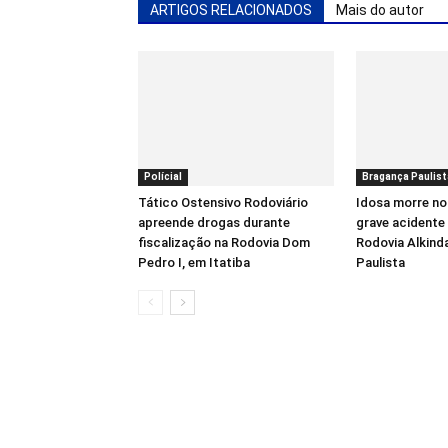
ARTIGOS RELACIONADOS
Mais do autor
Polícial
Bragança Paulist
Tático Ostensivo Rodoviário
Idosa morre no
apreende drogas durante
grave acidente 
fiscalização na Rodovia Dom
Rodovia Alkind
Pedro I, em Itatiba
Paulista