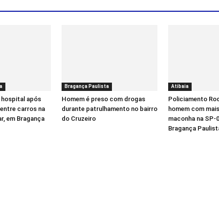
a
Bragança Paulista
Atibaia
 hospital após
Homem é preso com drogas
Policiamento Rod
entre carros na
durante patrulhamento no bairro
homem com mais 
ar, em Bragança
do Cruzeiro
maconha na SP-0
Bragança Paulist