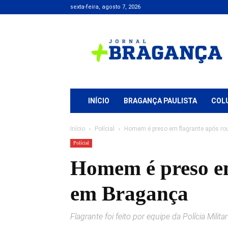
sexta-feira, agosto 7, 2026
Jornal
+
Bragança
INÍCIO
BRAGANÇA PAULISTA
COL
Início
Polícial
Homem é preso em flagrante após rou
Polícial
Homem é preso em
em Bragança
Flagrante foi feito por equipe da Polícia Mili