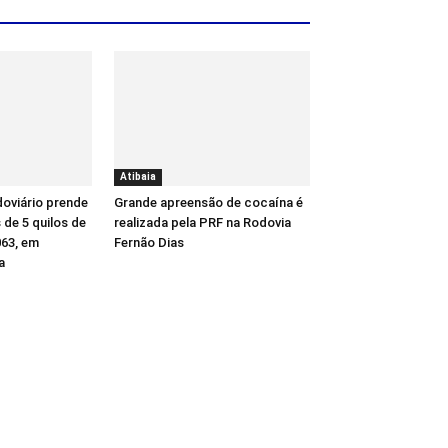
Atibaia
oviário prende
Grande apreensão de cocaína é
de 5 quilos de
realizada pela PRF na Rodovia
63, em
Fernão Dias
a