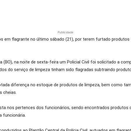
Publicidade
s em flagrante no último sábado (21), por terem furtado produtos 
BO), na noite de sexta-feira um Policial Civil foi solicitado a com
ados do serviço de limpeza tinham sido flagradas subtraindo produt
tada diferença no estoque de produtos de limpeza, bem como tam
 cheias.
ista nos pertences dos funcionários, sendo encontrados produtos d
a funcionária.
onduzidos ao Plantão Central da Polícia Civil, autuados em flagrant