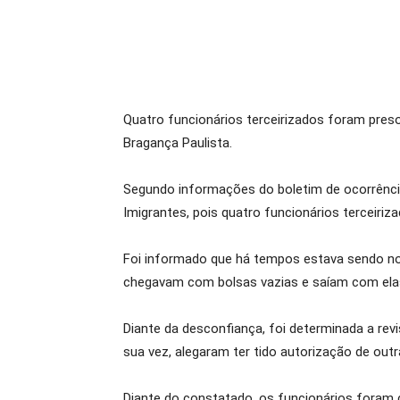
Quatro funcionários terceirizados foram preso
Bragança Paulista.
Segundo informações do boletim de ocorrência (
Imigrantes, pois quatro funcionários terceiriz
Foi informado que há tempos estava sendo no
chegavam com bolsas vazias e saíam com elas
Diante da desconfiança, foi determinada a rev
sua vez, alegaram ter tido autorização de outr
Diante do constatado, os funcionários foram c