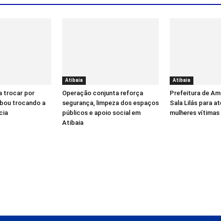
Atibaia
Atibaia
a trocar por
Operação conjunta reforça
Prefeitura de Am
bou trocando a
segurança, limpeza dos espaços
Sala Lilás para a
cia
públicos e apoio social em
mulheres vítimas 
Atibaia