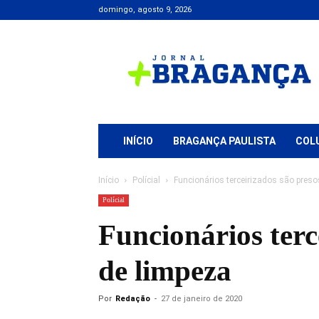
domingo, agosto 9, 2026
Jornal
+
Bragança
INÍCIO
BRAGANÇA PAULISTA
COL
Início
Polícial
Funcionários terceirizados são preso
Polícial
Funcionários terc
de limpeza
Por
Redação
-
27 de janeiro de 2020