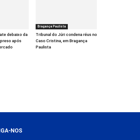
Bragança Paulista
ate debaixo da
Tribunal do Júri condena réus no
é preso após
Caso Cristina, em Bragança
ercado
Paulista
IGA-NOS