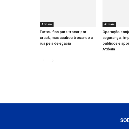
Atibaia
Atibaia
Furtou fios para trocar por
Operação conju
crack, mas acabou trocando a
segurança, lim
rua pela delegacia
públicos e apoi
Atibaia
SO