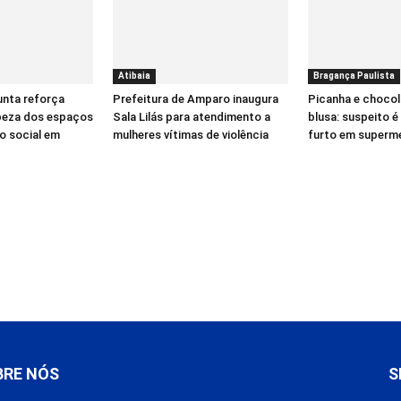
Atibaia
Bragança Paulista
nta reforça
Prefeitura de Amparo inaugura
Picanha e chocol
peza dos espaços
Sala Lilás para atendimento a
blusa: suspeito 
o social em
mulheres vítimas de violência
furto em superm
BRE NÓS
S