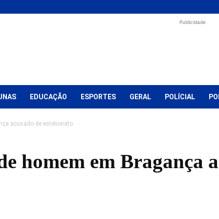
Publicidade
UNAS
EDUCAÇÃO
ESPORTES
GERAL
POLÍCIAL
PO
nça acusado de estelionato
ende homem em Bragança 