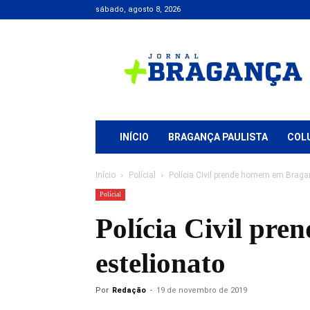
sábado, agosto 8, 2026
Jornal
+
Bragança
INÍCIO
BRAGANÇA PAULISTA
COL
Início
Polícial
Polícia Civil prende homem em Braga
Polícial
Polícia Civil pr
estelionato
Por
Redação
-
19 de novembro de 2019