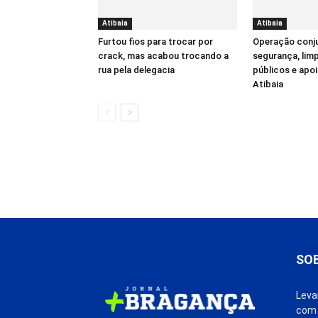
Atibaia
Atibaia
Furtou fios para trocar por
Operação conju
crack, mas acabou trocando a
segurança, lim
rua pela delegacia
públicos e apoi
Atibaia
SO
Leva
com 