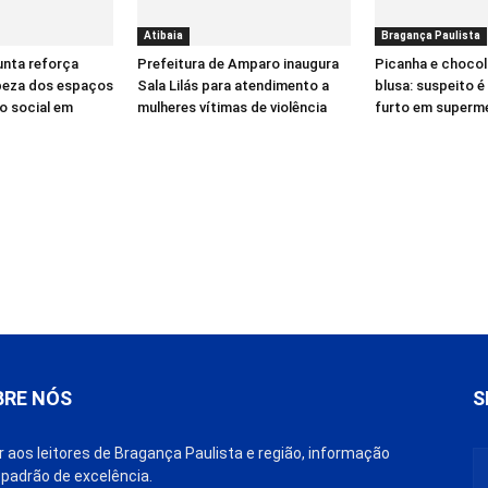
Atibaia
Bragança Paulista
nta reforça
Prefeitura de Amparo inaugura
Picanha e chocol
peza dos espaços
Sala Lilás para atendimento a
blusa: suspeito 
o social em
mulheres vítimas de violência
furto em superm
BRE NÓS
S
r aos leitores de Bragança Paulista e região, informação
padrão de excelência.