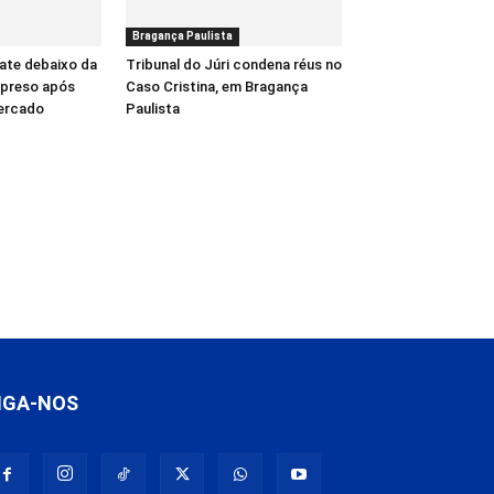
Bragança Paulista
ate debaixo da
Tribunal do Júri condena réus no
é preso após
Caso Cristina, em Bragança
ercado
Paulista
IGA-NOS