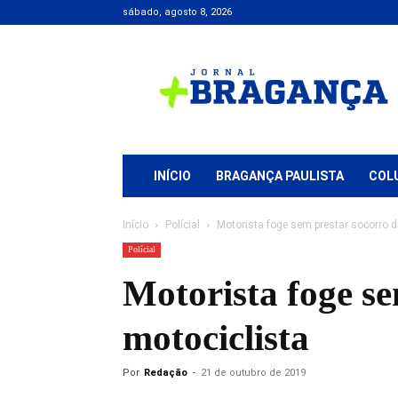
sábado, agosto 8, 2026
Jornal
+
Bragança
INÍCIO
BRAGANÇA PAULISTA
COL
Início
Polícial
Motorista foge sem prestar socorro d
Polícial
Motorista foge se
motociclista
Por
Redação
-
21 de outubro de 2019