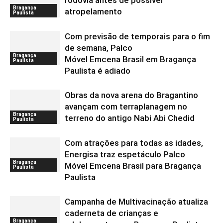
rodovia antes de possível
Bragança
atropelamento
Paulista
Com previsão de temporais para o fim
de semana, Palco
Bragança
Móvel Emcena Brasil em Bragança
Paulista
Paulista é adiado
Obras da nova arena do Bragantino
avançam com terraplanagem no
Bragança
terreno do antigo Nabi Abi Chedid
Paulista
Com atrações para todas as idades,
Energisa traz espetáculo Palco
Bragança
Móvel Emcena Brasil para Bragança
Paulista
Paulista
Campanha de Multivacinação atualiza
caderneta de crianças e
Bragança