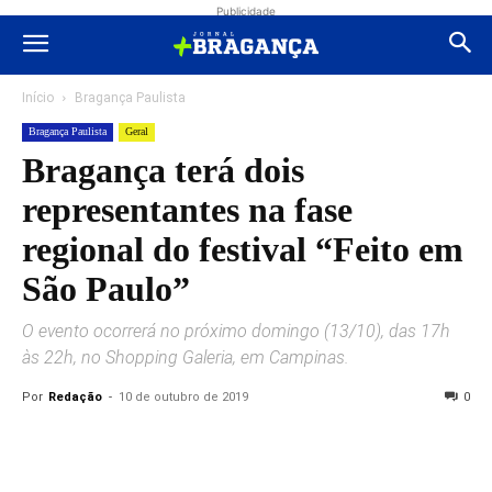
Publicidade
Início
Bragança Paulista
Bragança Paulista
Geral
Bragança terá dois
representantes na fase
regional do festival “Feito em
São Paulo”
O evento ocorrerá no próximo domingo (13/10), das 17h
às 22h, no Shopping Galeria, em Campinas.
Por
Redação
-
10 de outubro de 2019
0