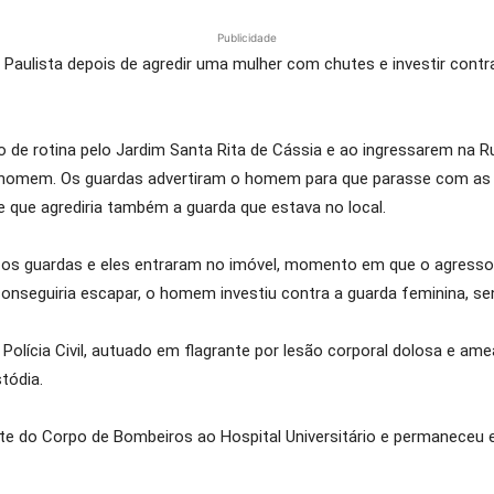
Publicidade
Paulista
depois de agredir uma mulher com chutes e investir cont
o de rotina pelo Jardim Santa Rita de Cássia e ao ingressarem na 
homem. Os guardas advertiram o homem para que parasse com as a
e que agrediria também a guarda que estava no local.
a os guardas e eles entraram no imóvel, momento em que o agressor
nseguiria escapar, o homem investiu contra a guarda feminina, send
olícia Civil, autuado em flagrante por lesão corporal dolosa e am
tódia.
sgate do Corpo de Bombeiros ao Hospital Universitário e permaneceu