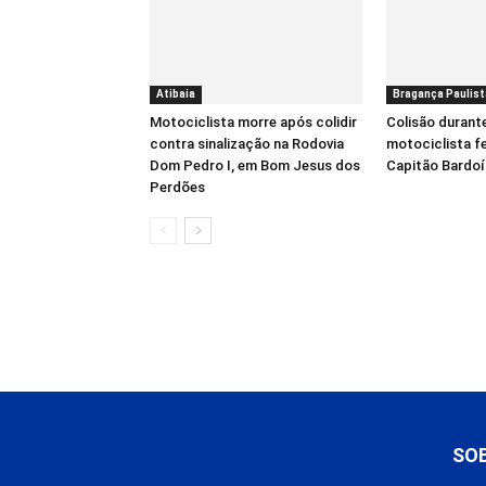
Atibaia
Bragança Paulist
Motociclista morre após colidir
Colisão durant
contra sinalização na Rodovia
motociclista f
Dom Pedro I, em Bom Jesus dos
Capitão Bardo
Perdões
SO