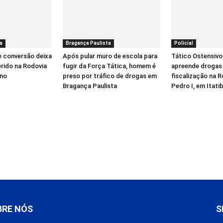
a
Bragança Paulista
Polícial
e conversão deixa
Após pular muro de escola para
Tático Ostensivo
erido na Rodovia
fugir da Força Tática, homem é
apreende drogas
íno
preso por tráfico de drogas em
fiscalização na 
Bragança Paulista
Pedro I, em Itati
BRE NÓS
S