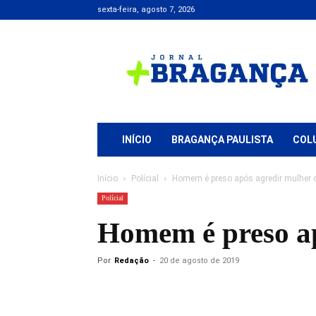
sexta-feira, agosto 7, 2026
Jornal
+
Bragança
INÍCIO
BRAGANÇA PAULISTA
COL
Início
Polícial
Homem é preso após agredir mulher 
Polícial
Homem é preso ap
Por
Redação
-
20 de agosto de 2019