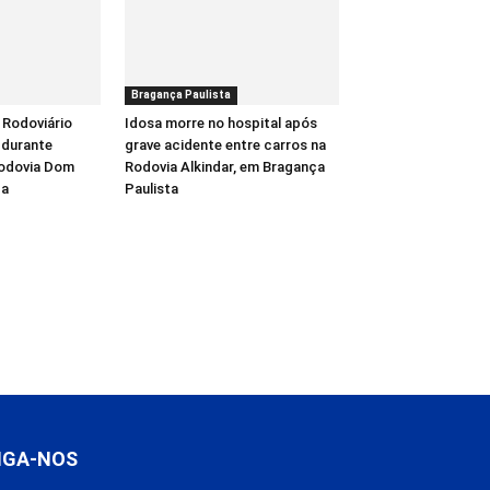
Bragança Paulista
 Rodoviário
Idosa morre no hospital após
 durante
grave acidente entre carros na
Rodovia Dom
Rodovia Alkindar, em Bragança
ba
Paulista
IGA-NOS