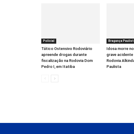
Polícial
Bragança Paulist
Tático Ostensivo Rodoviário
Idosa morre no
apreende drogas durante
grave acidente 
fiscalização na Rodovia Dom
Rodovia Alkind
Pedro I, em Itatiba
Paulista