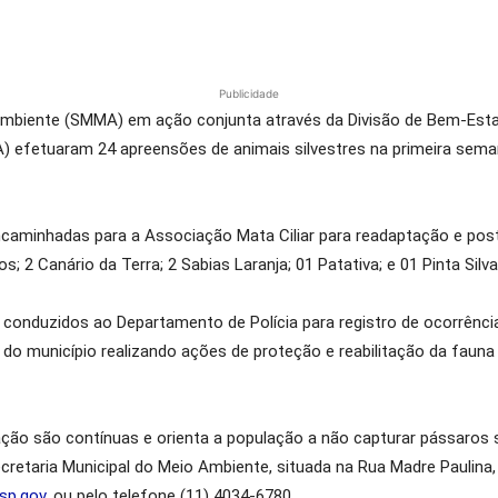
Publicidade
 Ambiente (SMMA) em ação conjunta através da Divisão de Bem-Estar
CA) efetuaram 24 apreensões de animais silvestres na primeira sem
caminhadas para a Associação Mata Ciliar para readaptação e poste
os; 2 Canário da Terra; 2 Sabias Laranja; 01 Patativa; e 01 Pinta Sil
conduzidos ao Departamento de Polícia para registro de ocorrência
l do município realizando ações de proteção e reabilitação da faun
ação são contínuas e orienta a população a não capturar pássaros s
 Secretaria Municipal do Meio Ambiente, situada na Rua Madre Paulin
sp.gov
, ou pelo telefone (11) 4034-6780.