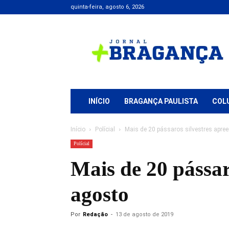
quinta-feira, agosto 6, 2026
Jornal
+
Bragança
INÍCIO
BRAGANÇA PAULISTA
COL
Início
Polícial
Mais de 20 pássaros silvestres apr
Polícial
Mais de 20 pássar
agosto
Por
Redação
-
13 de agosto de 2019