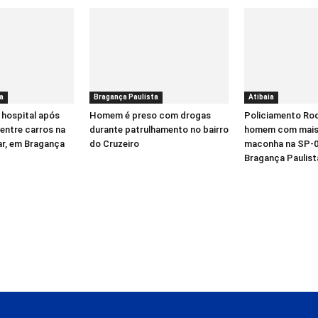
a
Bragança Paulista
Atibaia
 hospital após
Homem é preso com drogas
Policiamento Rod
entre carros na
durante patrulhamento no bairro
homem com mais 
ar, em Bragança
do Cruzeiro
maconha na SP-0
Bragança Paulist