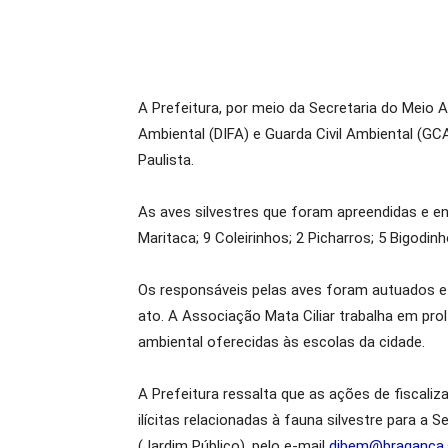
A Prefeitura, por meio da Secretaria do Meio
Ambiental (DIFA) e Guarda Civil Ambiental (G
Paulista.
As aves silvestres que foram apreendidas e en
Maritaca; 9 Coleirinhos; 2 Picharros; 5 Bigodinh
Os responsáveis pelas aves foram autuados e 
ato. A Associação Mata Ciliar trabalha em pro
ambiental oferecidas às escolas da cidade.
A Prefeitura ressalta que as ações de fiscaliz
ilícitas relacionadas à fauna silvestre para a
(Jardim Público), pelo e-mail
dibem@braganca.