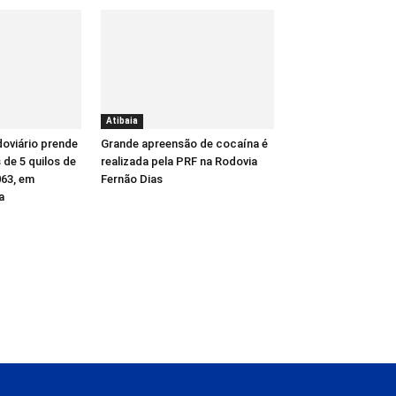
Atibaia
oviário prende
Grande apreensão de cocaína é
de 5 quilos de
realizada pela PRF na Rodovia
63, em
Fernão Dias
a