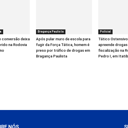
a
Bragança Paulista
Polícial
e conversão deixa
Após pular muro de escola para
Tático Ostensivo
erido na Rodovia
fugir da Força Tática, homem é
apreende drogas
íno
preso por tráfico de drogas em
fiscalização na 
Bragança Paulista
Pedro I, em Itati
BRE NÓS
S