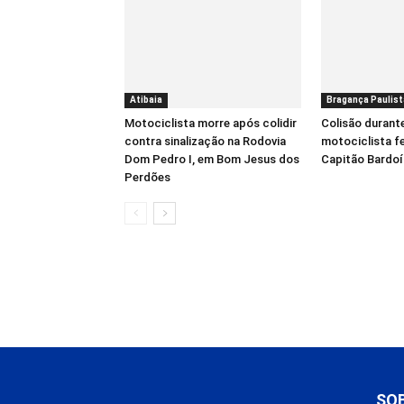
Atibaia
Bragança Paulist
Motociclista morre após colidir
Colisão durant
contra sinalização na Rodovia
motociclista f
Dom Pedro I, em Bom Jesus dos
Capitão Bardo
Perdões
SO