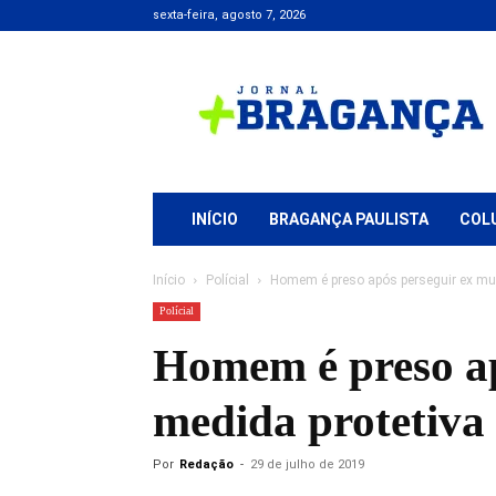
sexta-feira, agosto 7, 2026
Jornal
+
Bragança
INÍCIO
BRAGANÇA PAULISTA
COL
Início
Polícial
Homem é preso após perseguir ex mul
Polícial
Homem é preso ap
medida protetiva
Por
Redação
-
29 de julho de 2019