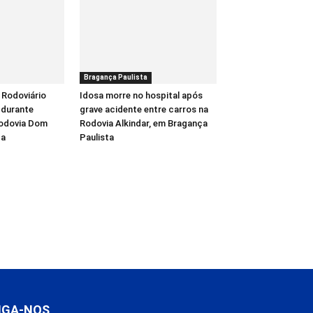
Bragança Paulista
 Rodoviário
Idosa morre no hospital após
 durante
grave acidente entre carros na
Rodovia Dom
Rodovia Alkindar, em Bragança
ba
Paulista
IGA-NOS