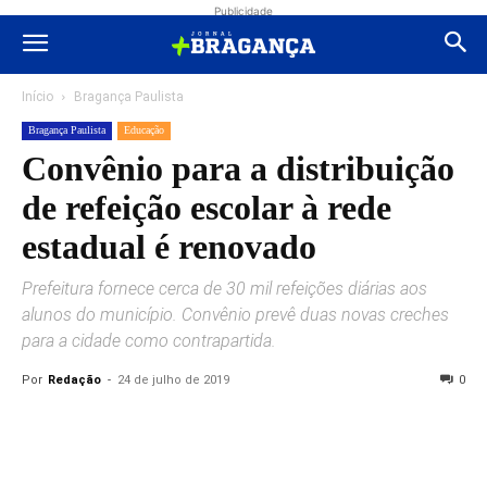
Publicidade
Início
Bragança Paulista
Bragança Paulista
Educação
Convênio para a distribuição
de refeição escolar à rede
estadual é renovado
Prefeitura fornece cerca de 30 mil refeições diárias aos
alunos do município. Convênio prevê duas novas creches
para a cidade como contrapartida.
Por
Redação
-
24 de julho de 2019
0