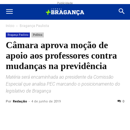
Publicidade
Início
Bragança Paulista
Bragança Paulista
Política
Câmara aprova moção de
apoio aos professores contra
mudanças na previdência
Matéria será encaminhada ao presidente da Comissão
Especial que analisa PEC marcando o posicionamento do
legislativo de Bragança
Por
Redação
-
4 de junho de 2019
0