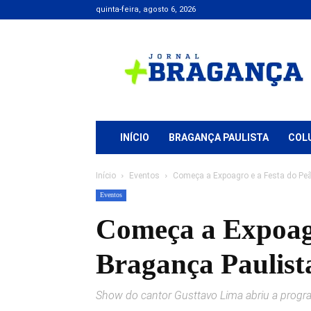
quinta-feira, agosto 6, 2026
Jornal
+
Bragança
INÍCIO
BRAGANÇA PAULISTA
COL
Início
Eventos
Começa a Expoagro e a Festa do Peão
Eventos
Começa a Expoagr
Bragança Paulist
Show do cantor Gusttavo Lima abriu a progr