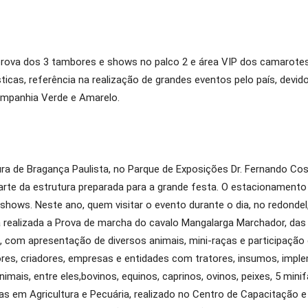
prova dos 3 tambores e shows no palco 2 e área VIP dos camarotes
icas, referência na realização de grandes eventos pelo país, devi
ompanhia Verde e Amarelo.
ura de Bragança Paulista, no Parque de Exposições Dr. Fernando Co
rte da estrutura preparada para a grande festa. O estacionamento 
hows. Neste ano, quem visitar o evento durante o dia, no redondel
rá realizada a Prova de marcha do cavalo Mangalarga Marchador, da
 com apresentação de diversos animais, mini-raças e participação 
tores, criadores, empresas e entidades com tratores, insumos, imp
imais, entre eles,bovinos, equinos, caprinos, ovinos, peixes, 5 mi
tras em Agricultura e Pecuária, realizado no Centro de Capacitação 