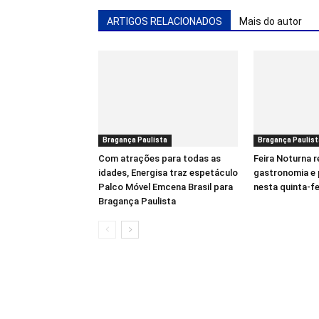
ARTIGOS RELACIONADOS
Mais do autor
Bragança Paulista
Bragança Paulist
Com atrações para todas as
Feira Noturna 
idades, Energisa traz espetáculo
gastronomia e 
Palco Móvel Emcena Brasil para
nesta quinta-f
Bragança Paulista