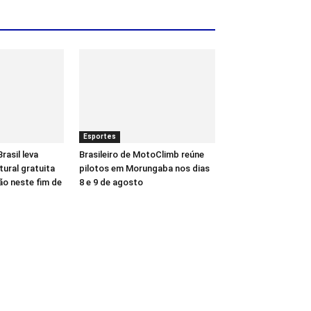
Esportes
asil leva
Brasileiro de MotoClimb reúne
ural gratuita
pilotos em Morungaba nos dias
o neste fim de
8 e 9 de agosto