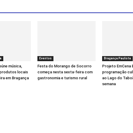
a
Eventos
Bragança Paulista
reúne música,
Festa do Morango de Socorro
Projeto EmCena Br
produtos locais
começa nesta sexta-feira com
programação cult
eira em Bragança
gastronomia e turismo rural
ao Lago do Taboã
semana