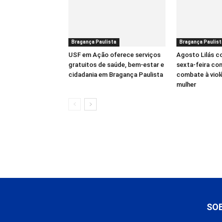
Bragança Paulista
Bragança Paulist
USF em Ação oferece serviços
Agosto Lilás 
gratuitos de saúde, bem-estar e
sexta-feira co
cidadania em Bragança Paulista
combate à viol
mulher
SO