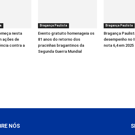
a
Bragança Paulista
Bragança Paulista
começa nesta
Evento gratuito homenageia os
Bragança Paulist
m ações de
81 anos do retorno dos
desempenho no I
ência contra a
pracinhas bragantinos da
nota 6,4 em 2025
Segunda Guerra Mundial
BRE NÓS
S