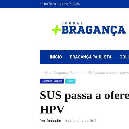
sexta-feira, agosto 7, 2026
Jornal
+
Bragança
INÍCIO
BRAGANÇA PAULISTA
COL
Início
Bragança Paulista
SUS passa a oferecer nov
Bragança Paulista
Saúde
SUS passa a ofer
HPV
Por
Redação
-
4 de janeiro de 2019