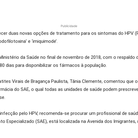
Publicidade
recer duas novas opções de tratamento para os sintomas do HPV (
dofilotoxina’ e ‘imiquimode’.
 Ministério da Saúde no final de novembro de 2018, com o respaldo
0 dias para disponibilizar os fármacos à população.
tes Virais de Bragança Paulista, Tânia Clemente, comentou que o 
armácia do SAE, o qual todas as unidades de saúde podem prescrever
se.
 infecção pelo HPV, recomenda-se procurar um profissional de saúd
o Especializado (SAE), está localizada na Avenida dos Imigrantes,