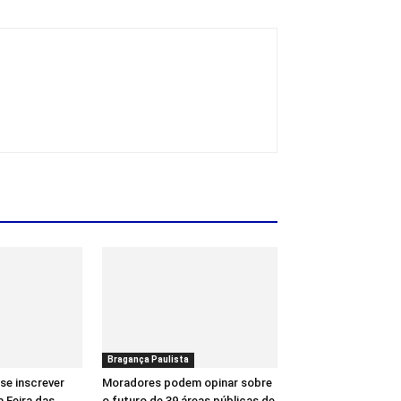
Bragança Paulista
se inscrever
Moradores podem opinar sobre
a Feira das
o futuro de 39 áreas públicas de