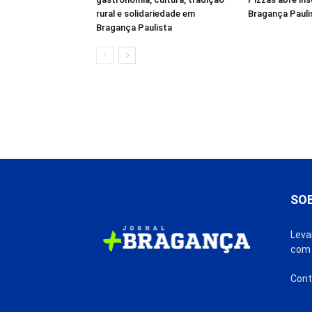
rural e solidariedade em
Bragança Pauli
Bragança Paulista
SO
Leva
com 
Cont