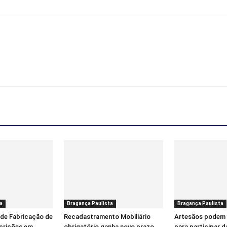
a
Bragança Paulista
Bragança Paulista
 de Fabricação de
Recadastramento Mobiliário
Artesãos podem 
scrições em
obrigatório ganha novo prazo
para participar d