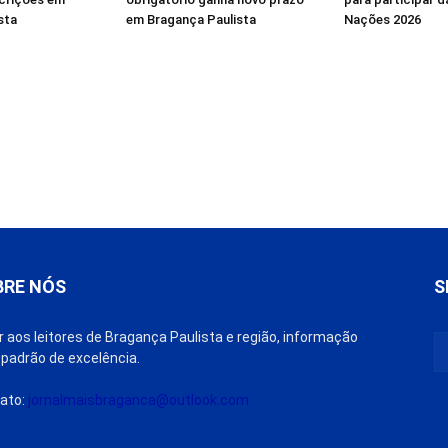
sta
em Bragança Paulista
Nações 2026
BRE NÓS
S
r aos leitores de Bragança Paulista e região, informação
padrão de excelência.
ato:
jornalmaisbraganca@outlook.com