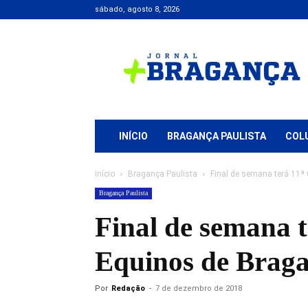
sábado, agosto 8, 2026
Jornal
+
Bragança
INÍCIO
BRAGANÇA PAULISTA
COL
Início
Bragança Paulista
Final de semana terá 11ª
Bragança Paulista
Final de semana 
Equinos de Braga
Por
Redação
-
7 de dezembro de 2018