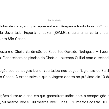
Publicidade
atletas de natação, que representarão Bragança Paulista no 82º Jog
da Juventude, Esporte e Lazer (SEMJEL), para uma visita e par
 em São Carlos.
ouza e o Chefe da divisão de Esportes Osvaldo Rodrigues – Tyson,
 Eles treinam na piscina do Ginásio Lourenço Quillici com o treinado
tação que conseguiu bons resultados nos Jogos Regionais de Sant
ão Carlos. A expectativa é que a viagem ocorra no próximo dia 13 
tições durante o ano em que garantiram índice para a competição
, 50 metros livre e 100 metros livre; Lucas – 50 metros costas, 1