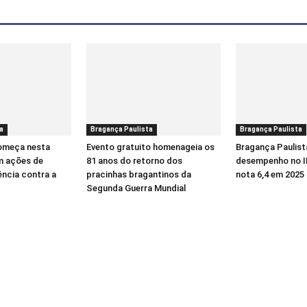
a
Bragança Paulista
Bragança Paulista
começa nesta
Evento gratuito homenageia os
Bragança Paulist
m ações de
81 anos do retorno dos
desempenho no I
ência contra a
pracinhas bragantinos da
nota 6,4 em 2025
Segunda Guerra Mundial