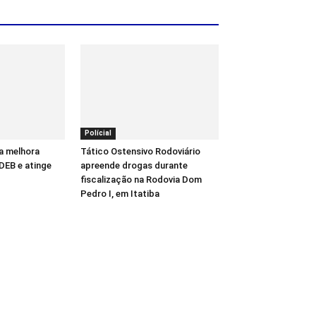
Polícial
a melhora
Tático Ostensivo Rodoviário
DEB e atinge
apreende drogas durante
fiscalização na Rodovia Dom
Pedro I, em Itatiba