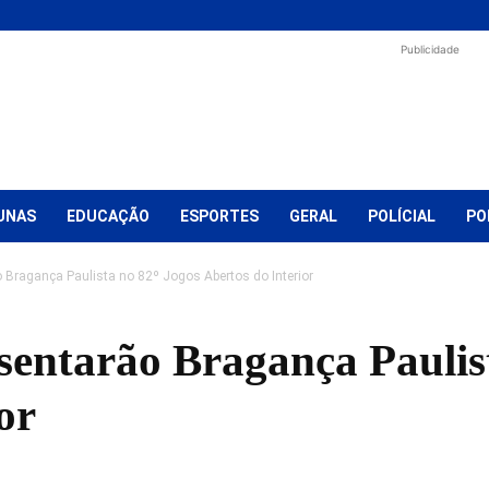
Publicidade
UNAS
EDUCAÇÃO
ESPORTES
GERAL
POLÍCIAL
PO
o Bragança Paulista no 82º Jogos Abertos do Interior
esentarão Bragança Paulis
or