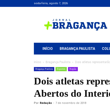
sexta-feira, agosto 7, 2026
Jornal
+
Bragança
INÍCIO
BRAGANÇA PAULISTA
COL
Início
Bragança Paulista
Dois atletas representarã
Bragança Paulista
Esportes
Região
Dois atletas repr
Abertos do Interi
Por
Redação
-
7 de novembro de 2018