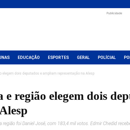
Publicidade
UNAS
EDUCAÇÃO
ESPORTES
GERAL
POLÍCIAL
PO
ão elegem dois deputados e ampliam representação na Alesp
a e região elegem dois de
 Alesp
 região foi Daniel José, com 183,4 mil votos. Edmir Chedid recebe