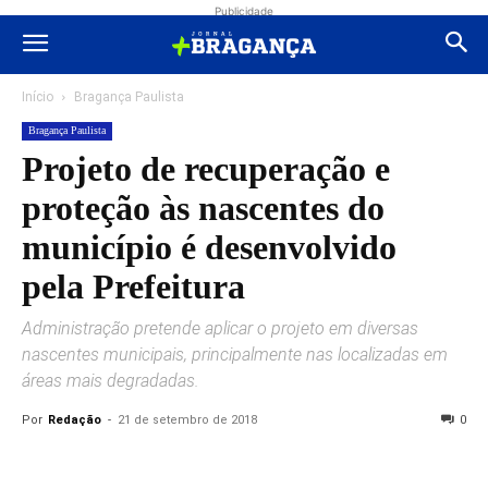
Publicidade
Início
Bragança Paulista
Bragança Paulista
Projeto de recuperação e
proteção às nascentes do
município é desenvolvido
pela Prefeitura
Administração pretende aplicar o projeto em diversas
nascentes municipais, principalmente nas localizadas em
áreas mais degradadas.
Por
Redação
-
21 de setembro de 2018
0