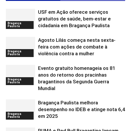
USF em Ação oferece serviços
gratuitos de saúde, bem-estar e
Bragança
cidadania em Bragança Paulista
Paulista
Agosto Lilás começa nesta sexta-
feira com ações de combate à
Bragança
violência contra a mulher
Paulista
Evento gratuito homenageia os 81
anos do retorno dos pracinhas
Bragança
bragantinos da Segunda Guerra
Paulista
Mundial
Bragança Paulista melhora
desempenho no IDEB e atinge nota 6,4
Bragança
em 2025
Paulista
PUMA e Red Bull Bragantino lançam