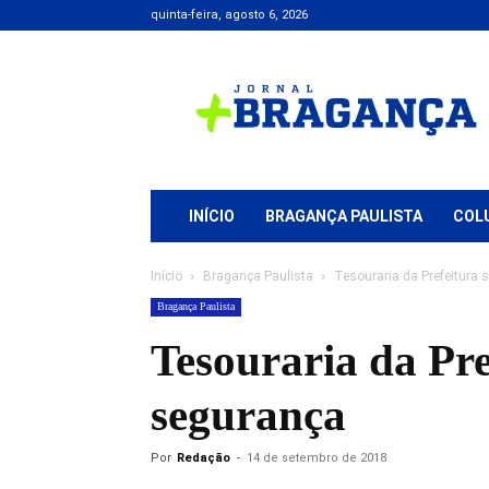
quinta-feira, agosto 6, 2026
Jornal
+
Bragança
INÍCIO
BRAGANÇA PAULISTA
COL
Início
Bragança Paulista
Tesouraria da Prefeitura 
Bragança Paulista
Tesouraria da Pre
segurança
Por
Redação
-
14 de setembro de 2018