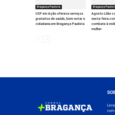
Bragança Paulista
Bragança Paulist
USF em Ação oferece serviços
Agosto Lilás 
gratuitos de saúde, bem-estar e
sexta-feira co
cidadania em Bragança Paulista
combate à viol
mulher
SO
Leva
com 