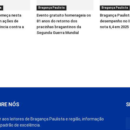
a
Bragança Paulista
Bragança Paulista
começa nesta
Evento gratuito homenageia os
Bragança Paulist
m ações de
81 anos do retorno dos
desempenho no I
ência contra a
pracinhas bragantinos da
nota 6,4 em 2025
Segunda Guerra Mundial
BRE NÓS
S
r aos leitores de Bragança Paulista e região, informação
padrão de excelência.