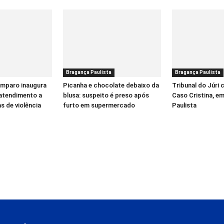
Bragança Paulista
Bragança Paulista
Amparo inaugura
Picanha e chocolate debaixo da
Tribunal do Júri
 atendimento a
blusa: suspeito é preso após
Caso Cristina, e
s de violência
furto em supermercado
Paulista