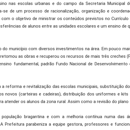
sino nas escolas urbanas e do campo da Secretaria Municipal d
ta-se de um processo de racionalização, organização e coordena
, com o objetivo de ministrar os conteúdos previstos no Currícul
sferências de alunos entre as unidades escolares e um ensino de qu
 do município com diversos investimentos na área. Em pouco mais
retomou as obras e recuperou os recursos de mais três creches (Pa
ensino fundamental, padrão Fundo Nacional de Desenvolvimento
 a reforma e revitalização das escolas municipais, substituição 
ios novos (carteiras e cadeiras), distribuição dos uniformes e kit
ra atender os alunos da zona rural. Assim como a revisão do plano d
opulação bragantina e com a melhoria contínua numa das ár
 Prefeitura parabeniza a equipe gestora, professores e funcion