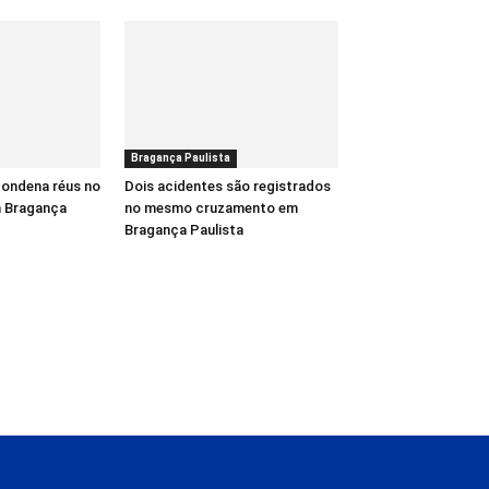
Bragança Paulista
 condena réus no
Dois acidentes são registrados
m Bragança
no mesmo cruzamento em
Bragança Paulista