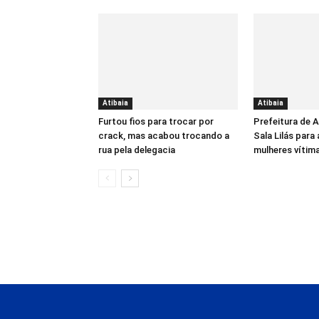
Atibaia
Atibaia
Furtou fios para trocar por
Prefeitura de 
crack, mas acabou trocando a
Sala Lilás para
rua pela delegacia
mulheres vítima