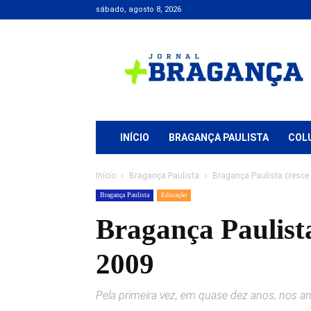
sábado, agosto 8, 2026
Jornal
+
Bragança
INÍCIO
BRAGANÇA PAULISTA
COL
Início
Bragança Paulista
Bragança Paulista cresce
Bragança Paulista
Educação
Bragança Paulista
2009
Pela primeira vez, em quase dez anos, nos ano