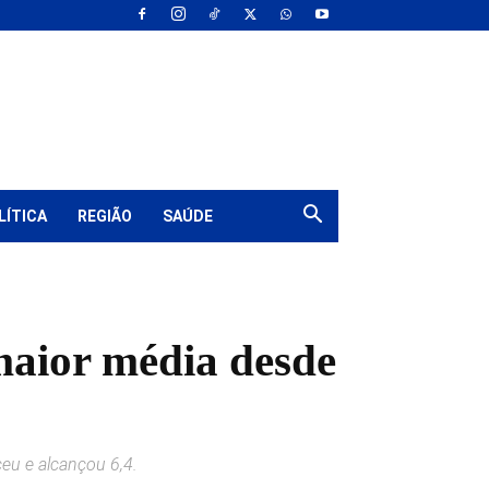
LÍTICA
REGIÃO
SAÚDE
 maior média desde
ceu e alcançou 6,4.