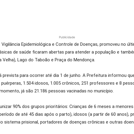
Publicidade
 Vigilância Epidemiológica e Controle de Doenças, promoveu no últi
s básicas de saúde ficaram abertas para atender a população e tam
ia Velha), Lago do Taboão e Praça do Mendonça.
tá prevista para ocorrer até dia 1 de junho. A Prefeitura informou q
8 puérperas, 1.504 idosos, 1.005 crônicos, 251 professores e 8 p
 o momento, já são 21.186 pessoas vacinadas no município.
nizar 90% dos grupos prioritários: Crianças de 6 meses a menores 
ríodo de até 45 dias após o parto), idosos (a partir de 60 anos), p
 do sistema prisional, portadores de doenças crônicas e outras d