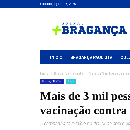
sábado, agosto 8, 2026
Jornal
+
Bragança
INÍCIO
BRAGANÇA PAULISTA
COL
Início
Bragança Paulista
Mais de 3 mil pessoas sã
Bragança Paulista
Saúde
Mais de 3 mil pe
vacinação contra 
A campanha teve início no dia 23 de abril e es