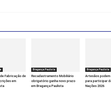
a
Bragança Paulista
Bragança Paulista
 de Fabricação de
Recadastramento Mobiliário
Artesãos podem 
scrições em
obrigatório ganha novo prazo
para participar d
sta
em Bragança Paulista
Nações 2026