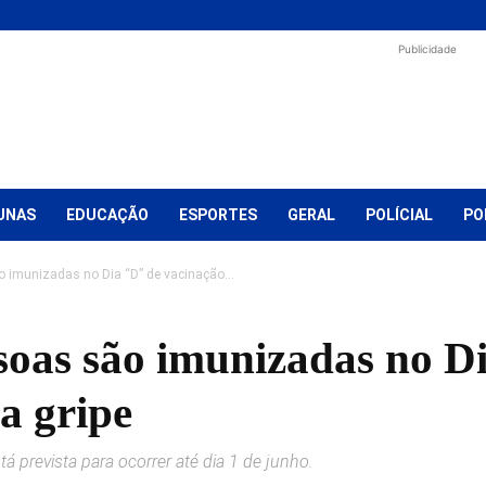
Publicidade
UNAS
EDUCAÇÃO
ESPORTES
GERAL
POLÍCIAL
PO
o imunizadas no Dia “D” de vacinação...
ssoas são imunizadas no D
a gripe
tá prevista para ocorrer até dia 1 de junho.