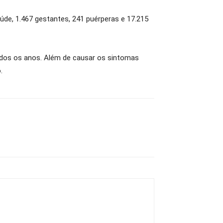
de, 1.467 gestantes, 241 puérperas e 17.215
odos os anos. Além de causar os sintomas
.