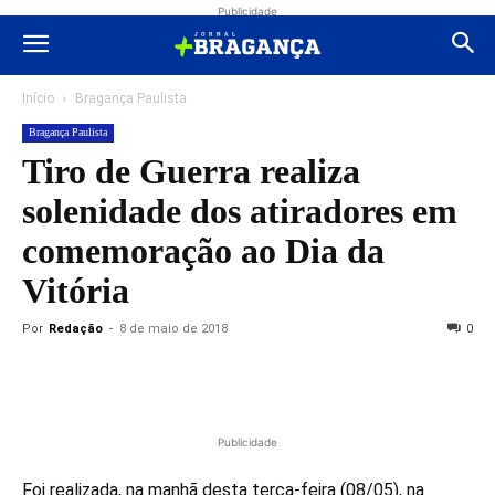
Publicidade
Início
Bragança Paulista
Bragança Paulista
Tiro de Guerra realiza
solenidade dos atiradores em
comemoração ao Dia da
Vitória
Por
Redação
-
8 de maio de 2018
0
Publicidade
Foi realizada, na manhã desta terça-feira (08/05), na