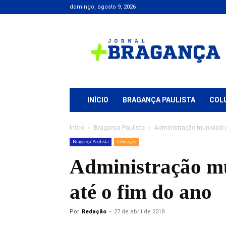
domingo, agosto 9, 2026
Jornal
+
Bragança
INÍCIO
BRAGANÇA PAULISTA
COL
Início
Bragança Paulista
Administração municipal 
Bragança Paulista
Educação
Administração mu
até o fim do ano
Por
Redação
-
27 de abril de 2018