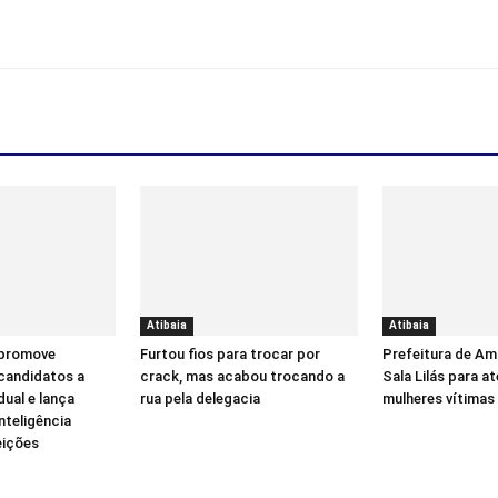
Atibaia
Atibaia
 promove
Furtou fios para trocar por
Prefeitura de Am
candidatos a
crack, mas acabou trocando a
Sala Lilás para a
ual e lança
rua pela delegacia
mulheres vítimas 
inteligência
leições