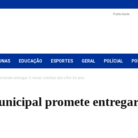
Publicidade
UNAS
EDUCAÇÃO
ESPORTES
GERAL
POLÍCIAL
PO
promete entregar 3 novas creches até o fim do ano
nicipal promete entregar