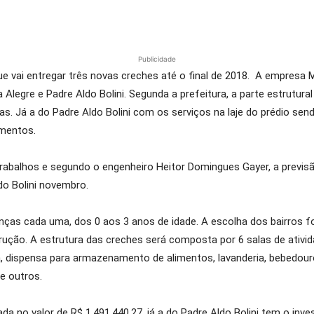
Publicidade
ue vai entregar três novas creches até o final de 2018. A empresa
 Alegre e Padre Aldo Bolini. Segunda a prefeitura, a parte estrutu
s. Já a do Padre Aldo Bolini com os serviços na laje do prédio sen
amentos.
rabalhos e segundo o engenheiro Heitor Domingues Gayer, a previsã
do Bolini novembro.
ças cada uma, dos 0 aos 3 anos de idade. A escolha dos bairros fo
rução. A estrutura das creches será composta por 6 salas de atividad
, dispensa para armazenamento de alimentos, lavanderia, bebedouros
re outros.
ada no valor de R$ 1.491.440,27, já a do Padre Aldo Bolini tem o inv