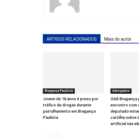
ARTIGOS RELACIONADOS
Mais do autor
Bragança Paulista
Advogados
Jovem de 18 anos é preso por
OAB Bragança
tráfico de drogas durante
encontro com 
patrulhamento em Bragança
deputado estad
Paulista
cartilha sobre 
artificial nas e