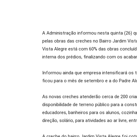
A Administração informou nesta quinta (26) q
pelas obras das creches no Bairro Jardim Vista
Vista Alegre está com 60% das obras concluída
interna dos prédios, finalizando com os acab
Informou ainda que empresa intensificará os t
ficou para o mês de setembro e a do Padre Al
As novas creches atenderão cerca de 200 crian
disponibilidade de terreno público para a const
educadores, banheiros para os alunos, cozinha
direção, solário, para atividades ao ar livre, ent
A creche do bairro Jardim Vista Alegre foi cot