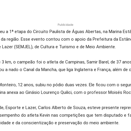
Publicidade
 a 1ª etapa do Circuito Paulista de Águas Abertas, na Marina Estâ
o da região. Esse evento contou com o apoio da Prefeitura da Estân
e Lazer (SEMJEL), de Cultura e Turismo e de Meio Ambiente.
e 3 km, o campeão foi o atleta de Campinas, Samir Barel, de 37 anos
ou a nado o Canal da Mancha, que liga Inglaterra e França, além d
 Monteiro, 12 anos, subiu no pódio duas vezes. Ele ficou com o segu
scina anexa ao Ginásio Lourenço Quilici, com o professor Moisés Roc
de, Esporte e Lazer, Carlos Alberto de Souza, esteve presente repr
esempenho do atleta Kevin nas competições que tem disputado e f
idade e da conscientização e preservação do meio ambiente.