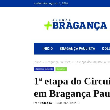
sexta-feira, agosto 7, 2026
Jornal
+
Bragança
INÍCIO
BRAGANÇA PAULISTA
COL
Início
Bragança Paulista
1ª etapa do Circuito Paul
Bragança Paulista
Esportes
1ª etapa do Circu
em Bragança Paul
Por
Redação
-
23 de abril de 2018