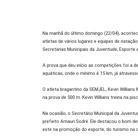
Na manhã do último domingo (22/04), aconteceu
atletas de vários lugares e equipes de nataçã
Secretarias Municipais da Juventude, Esporte 
A prova que deu início as competições foi a d
aquáticas, onde o mínimo é 15 km, já atravess
O atleta bragantino da SEMJEL, Kevin Willians
na prova de 500 m. Kevin Willians treina na pi
Na ocasião, o Secretário Municipal da Juventu
prefeito Amauri Sodré. Ele destacou o bom d
este na promoção do esporte, do turismo na c