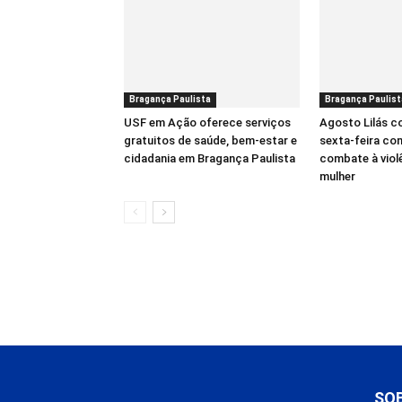
Bragança Paulista
Bragança Paulist
USF em Ação oferece serviços
Agosto Lilás 
gratuitos de saúde, bem-estar e
sexta-feira co
cidadania em Bragança Paulista
combate à viol
mulher
SO