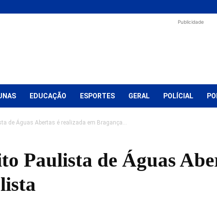
Publicidade
UNAS
EDUCAÇÃO
ESPORTES
GERAL
POLÍCIAL
PO
ista de Águas Abertas é realizada em Bragança...
ito Paulista de Águas Aber
ista