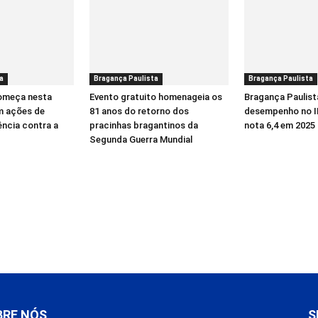
a
Bragança Paulista
Bragança Paulista
começa nesta
Evento gratuito homenageia os
Bragança Paulist
m ações de
81 anos do retorno dos
desempenho no I
ência contra a
pracinhas bragantinos da
nota 6,4 em 2025
Segunda Guerra Mundial
BRE NÓS
S