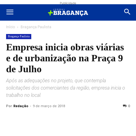
Publicidade
Início
Bragança Paulista
Bragança Paulista
Empresa inicia obras viárias
e de urbanização na Praça 9
de Julho
Após as adequações no projeto, que contempla
solicitações dos comerciantes da região, empresa inicia o
trabalho no local.
Por
Redação
-
9 de março de 2018
0