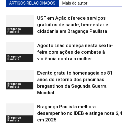
ARTIGOS RELACIONADOS
Mais do autor
USF em Ação oferece serviços
gratuitos de saúde, bem-estar e
Bragança
cidadania em Bragança Paulista
Paulista
Agosto Lilás começa nesta sexta-
feira com ações de combate à
Bragança
violência contra a mulher
Paulista
Evento gratuito homenageia os 81
anos do retorno dos pracinhas
Bragança
bragantinos da Segunda Guerra
Paulista
Mundial
Bragança Paulista melhora
desempenho no IDEB e atinge nota 6,4
Bragança
em 2025
Paulista