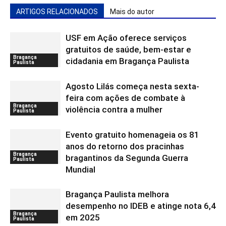
ARTIGOS RELACIONADOS
Mais do autor
USF em Ação oferece serviços
gratuitos de saúde, bem-estar e
Bragança
cidadania em Bragança Paulista
Paulista
Agosto Lilás começa nesta sexta-
feira com ações de combate à
Bragança
violência contra a mulher
Paulista
Evento gratuito homenageia os 81
anos do retorno dos pracinhas
Bragança
bragantinos da Segunda Guerra
Paulista
Mundial
Bragança Paulista melhora
desempenho no IDEB e atinge nota 6,4
Bragança
em 2025
Paulista