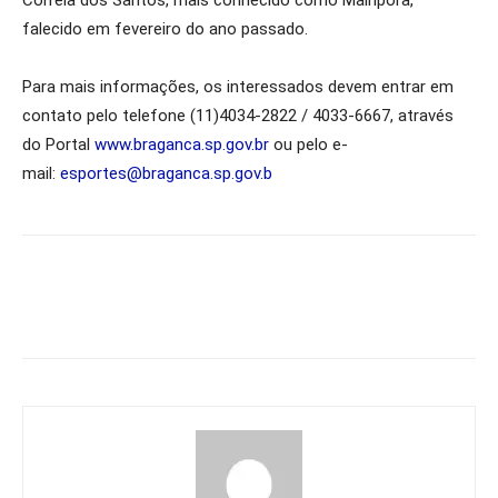
Correia dos Santos, mais conhecido como Mairiporã,
falecido em fevereiro do ano passado.
Para mais informações, os interessados devem entrar em
contato pelo telefone (11)4034-2822 / 4033-6667, através
do Portal
www.braganca.sp.gov.
br
ou pelo e-
mail:
esportes@braganca.sp.gov.b