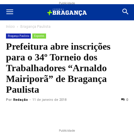
Publicidade
Início
Bragança Paulista
Bragança Paulista
Esportes
Prefeitura abre inscrições
para o 34º Torneio dos
Trabalhadores “Arnaldo
Mairiporã” de Bragança
Paulista
Por
Redação
-
11 de janeiro de 2018
0
Publicidade