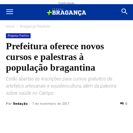
Publicidade
Início
Bragança Paulista
Bragança Paulista
Prefeitura oferece novos
cursos e palestras à
população bragantina
Estão abertas as inscrições para cursos gratuitos de
artefatos artesanais e equideocultura, além da palestra
sobre saúde no Campo.
Por
Redação
-
7 de novembro de 2017
0