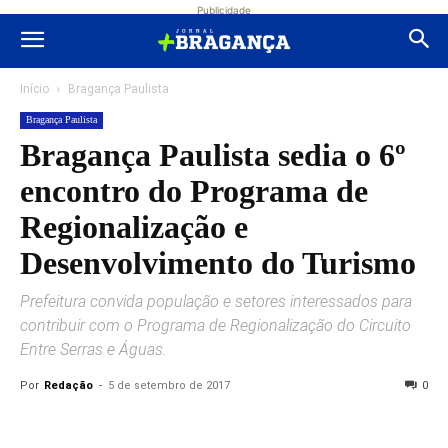
Publicidade
Início
Bragança Paulista
Bragança Paulista
Bragança Paulista sedia o 6º
encontro do Programa de
Regionalização e
Desenvolvimento do Turismo
Prefeitura convida população e setores interessados para
contribuir com o Programa de Regionalização do Circuito
Entre Serras e Águas.
Por
Redação
-
5 de setembro de 2017
0