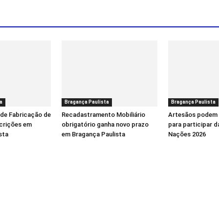
a
Bragança Paulista
Bragança Paulista
 de Fabricação de
Recadastramento Mobiliário
Artesãos podem 
scrições em
obrigatório ganha novo prazo
para participar d
sta
em Bragança Paulista
Nações 2026