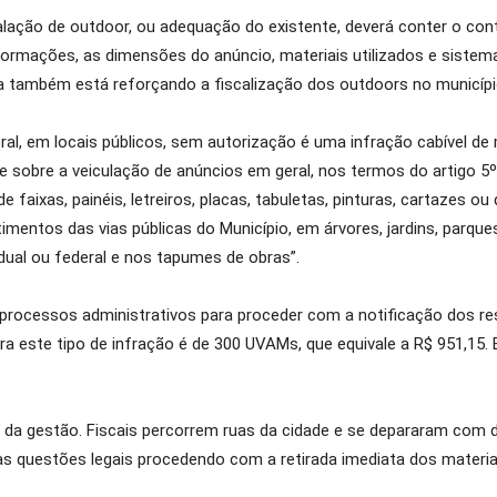
alação de outdoor, ou adequação do existente, deverá conter o cont
informações, as dimensões do anúncio, materiais utilizados e siste
ra também está reforçando a fiscalização dos outdoors no municípi
eral, em locais públicos, sem autorização é uma infração cabível de 
e sobre a veiculação de anúncios em geral, nos termos do artigo 5º
de faixas, painéis, letreiros, placas, tabuletas, pinturas, cartazes o
mentos das vias públicas do Município, em árvores, jardins, parques
adual ou federal e nos tapumes de obras”.
s processos administrativos para proceder com a notificação dos r
 para este tipo de infração é de 300 UVAMs, que equivale a R$ 951,15
 da gestão. Fiscais percorrem ruas da cidade e se depararam com di
as questões legais procedendo com a retirada imediata dos materia