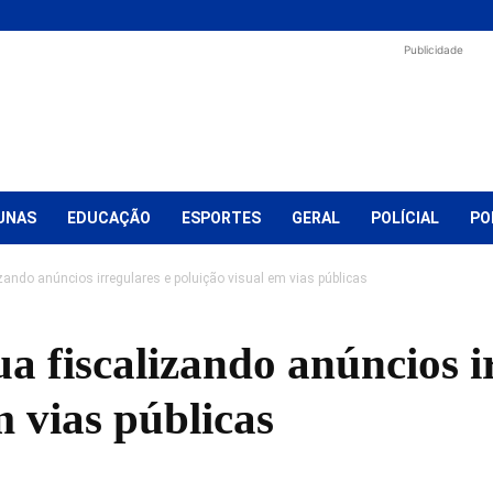
Publicidade
UNAS
EDUCAÇÃO
ESPORTES
GERAL
POLÍCIAL
PO
izando anúncios irregulares e poluição visual em vias públicas
ua fiscalizando anúncios i
m vias públicas