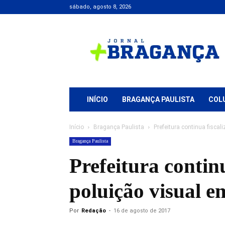
sábado, agosto 8, 2026
Jornal
+
Bragança
INÍCIO
BRAGANÇA PAULISTA
COL
Início
Bragança Paulista
Prefeitura continua fiscal
Bragança Paulista
Prefeitura contin
poluição visual e
Por
Redação
-
16 de agosto de 2017