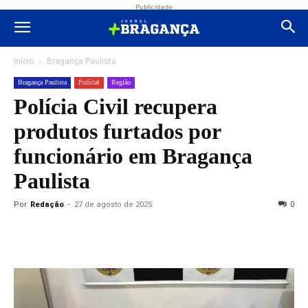
Publicidade
Início
Bragança Paulista
Bragança Paulista
Polícial
Região
Polícia Civil recupera
produtos furtados por
funcionário em Bragança
Paulista
Por
Redação
-
27 de agosto de 2025
0